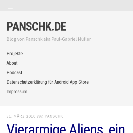
Zum Inhalt springen
Menü anzeigen
Seitenleiste anzeigen
PANSCHK.DE
Blog von Panschk aka Paul-Gabriel Müller
Projekte
About
Podcast
Datenschutzerklärung für Android App Store
Impressum
31. MÄRZ 2010
von
PANSCHK
Vierarmige Aliens, ein