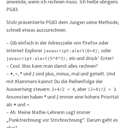
anwende, wenn ich rechnen muss. Ich heiße übrigens
PG83.
Stolz präsentierte PG83 dem Jungen seine Methode,
schnell etwas auszurechnen.
– Gib einfach in der Adresszeile von Firefox oder
Internet Explorer
oder
javascript:alert(6+4);
ein und drück‘ Enter!
javascript:alert(5*4*3);
– Cool. Was kann man damit alles rechnen?
–
+
,
–
,
*
und
/
sind plus, minus, mal und geteilt. Und
mit Klammern kannst Du die Reihenfolge der
Auswertung steuern.
, aber
.
2+4/2 = 4
(2+4)/2 = 3
Ansonsten haben
*
und
/
immer eine höhere Priorität
als
+
und
–
.
– Ah. Meine Mathe-Lehrerin sagt immer
„Punktrechnung vor Strichrechnung“. Darum geht es
also?