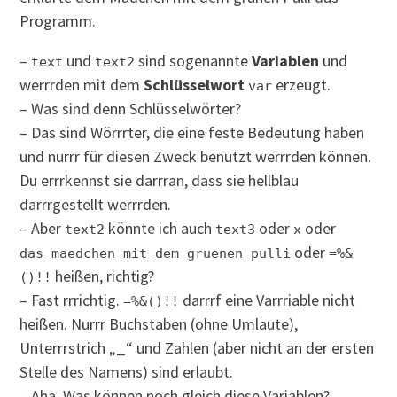
Programm.
–
und
sind sogenannte
Variablen
und
text
text2
werrrden mit dem
Schlüsselwort
erzeugt.
var
– Was sind denn Schlüsselwörter?
– Das sind Wörrrter, die eine feste Bedeutung haben
und nurrr für diesen Zweck benutzt werrrden können.
Du errrkennst sie darrran, dass sie hellblau
darrrgestellt werrrden.
– Aber
könnte ich auch
oder
oder
text2
text3
x
oder
das_maedchen_mit_dem_gruenen_pulli
=%&
heißen, richtig?
()!!
– Fast rrrichtig.
darrrf eine Varrriable nicht
=%&()!!
heißen. Nurrr Buchstaben (ohne Umlaute),
Unterrrstrich „_“ und Zahlen (aber nicht an der ersten
Stelle des Namens) sind erlaubt.
– Aha. Was können noch gleich diese Variablen?