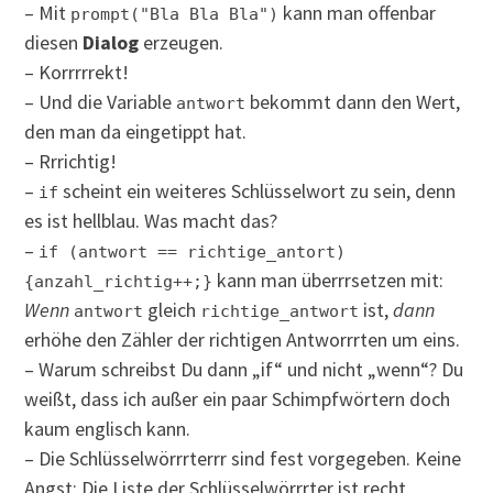
– Mit
kann man offenbar
prompt("Bla Bla Bla")
diesen
Dialog
erzeugen.
– Korrrrrekt!
– Und die Variable
bekommt dann den Wert,
antwort
den man da eingetippt hat.
– Rrrichtig!
–
scheint ein weiteres Schlüsselwort zu sein, denn
if
es ist hellblau. Was macht das?
–
if (antwort == richtige_antort)
kann man überrrsetzen mit:
{anzahl_richtig++;}
Wenn
gleich
ist,
dann
antwort
richtige_antwort
erhöhe den Zähler der richtigen Antworrrten um eins.
– Warum schreibst Du dann „if“ und nicht „wenn“? Du
weißt, dass ich außer ein paar Schimpfwörtern doch
kaum englisch kann.
– Die Schlüsselwörrrterrr sind fest vorgegeben. Keine
Angst: Die Liste der Schlüsselwörrrter ist recht