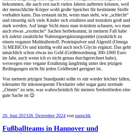
bekommen, die auch erst nach vielen Jahren auftreten können, weil
der menschlichte Körper wohl große Speicher für bestimmte Stoffe
vorhalten kann. Das erstaunt nicht, wenn man sieht, wie „schlecht“
und einseitig sich viele Kinder sich ernähren und trotzdem groß und
stark werden. Auf lange Sicht muss man trotzdem schauen, wo man
auch etwas „exotische“ Sachen herbekommt, in meinem Fall habe
ich zuletzt zusätzliche Nahrungsergänzungsmittel (zusätzlich zu
einem veganen Mulitnährstoff, Proteinpulver und Algenöl (Omega
3) MEBICOs und künftig wohl auch noch Glycin ergänzt. Das geht
tatsächlich schon etwas ins Geld (Größenordnung 300-1000 Euro
im Jahr, auch wenn ich es nicht genau durchgerechnet habe),
weswegen eine vegane Ernährung langfristig unter den jetzigen
Bedingungen nicht für jeden Geldbeutel geeignet ist..
Von meinem jetzigen Standpunkt sollte es mir wieder leichter fallen,
toleranter für inkonsequente Flexitarier oder sogar ganz normale
„Omnis“ zu sein, was wahrscheinlich für meinen Seelenfrieden eine
gute Sache ist 😉
20. Juni 2023
28. Dezember 2024
von
panschk
Fußballteams in Hannover und