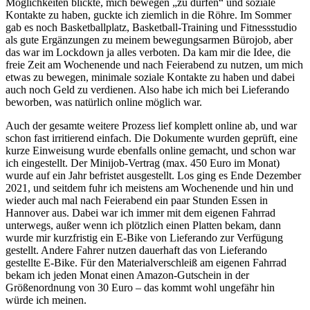
Möglichkeiten blickte, mich bewegen „zu dürfen“ und soziale
Kontakte zu haben, guckte ich ziemlich in die Röhre. Im Sommer
gab es noch Basketballplatz, Basketball-Training und Fitnessstudio
als gute Ergänzungen zu meinem bewegungsarmen Bürojob, aber
das war im Lockdown ja alles verboten. Da kam mir die Idee, die
freie Zeit am Wochenende und nach Feierabend zu nutzen, um mich
etwas zu bewegen, minimale soziale Kontakte zu haben und dabei
auch noch Geld zu verdienen. Also habe ich mich bei Lieferando
beworben, was natürlich online möglich war.
Auch der gesamte weitere Prozess lief komplett online ab, und war
schon fast irritierend einfach. Die Dokumente wurden geprüft, eine
kurze Einweisung wurde ebenfalls online gemacht, und schon war
ich eingestellt. Der Minijob-Vertrag (max. 450 Euro im Monat)
wurde auf ein Jahr befristet ausgestellt. Los ging es Ende Dezember
2021, und seitdem fuhr ich meistens am Wochenende und hin und
wieder auch mal nach Feierabend ein paar Stunden Essen in
Hannover aus. Dabei war ich immer mit dem eigenen Fahrrad
unterwegs, außer wenn ich plötzlich einen Platten bekam, dann
wurde mir kurzfristig ein E-Bike von Lieferando zur Verfügung
gestellt. Andere Fahrer nutzen dauerhaft das von Lieferando
gestellte E-Bike. Für den Materialverschleiß am eigenen Fahrrad
bekam ich jeden Monat einen Amazon-Gutschein in der
Größenordnung von 30 Euro – das kommt wohl ungefähr hin
würde ich meinen.