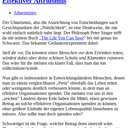
Effektiver Altruismus
Allgemeines
Der Ulitarismus, also die Ausrichtung von Entscheidungen nach
Gesichtspunkten der „Nützlichkeit“, ist eine Denkweise, die mir
wohl einfach natürlich nahe liegt. Der Philosoph Peter Singer trifft
da mit seinem Buch „
The Life You Can Save
“ bei mir genau ins
Schwarze. Das bekannte Gedankenexperiment dabei:
Stell dir vor, Du könntest einen Menschen vor dem Ertrinken retten,
würdest dabei aber deine schönen Schuhe und Klamotten ruinieren.
Das wäre für die meisten ein klarer Fall, dass man das tun
sollte/müsste/würde.
Nun gibt es insbesondere in Entwicklungsländern Menschen, denen
man zu einem vergleichbaren „Preis“ ebenfalls das Leben retten
oder wenigstens deutlich verbessern könnte, in dem man an
effektive Organisationen spendet. Die meisten von uns in den
„reichen“ Ländern dieser Erde haben die Mittel, einen gewissen
Betrag an solche effektiven Organisationen spenden zu können,
ohne größere Einbuße der eigenen Lebensqualität hinnehmen zu
müssen. Also sollte man doch spenden oder?
Schwieriger ist die Frage, welcher Betrag denn sinnvoll wäre.