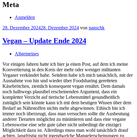
Meta
Anmelden
28. Dezember 2024
28. Dezember 2024
von
panschk
Vegan – Update Ende 2024
Allgemeines
Vor einigen Jahren hatte ich hier ja einen Post, auf dem ich meine
Konvertierung in den Kreis der mehr oder weniger militanten
Veganer verkündet habe. Seitdem habe ich mich tatsächlich, mit der
Ausnahme von hin und wieder über Foodsharing geretteten
Käsebrötchen, ziemlich konsequent vegan ernährt. Dem damals
noch halbwegs plausibel erscheinenden Argument, dass ein
kompletter Verzicht auf tierische Lebensmittel gesundheitlich
zuträglich sein könnte kann ich mit dem heutigen Wissen über dem
Bedarf an Nährstoffen nichts mehr abgewinnen. Ethisch bin ich
immer noch überzeugt, dass man versuchen sollte die Ausbeutung
anderer Tierarten möglichst zu minimieren und dass eine vegane
Lebensweise eine sehr gute (aber nicht unbedingt die einzige)
Möglichkeit dazu ist. Allerdings muss man wohl tatsächlich drauf
achten, langfristig nicht irgendwelche Mangelerscheinungen zu