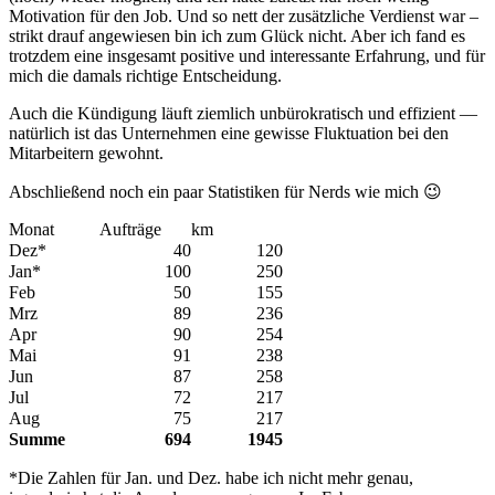
Motivation für den Job. Und so nett der zusätzliche Verdienst war –
strikt drauf angewiesen bin ich zum Glück nicht. Aber ich fand es
trotzdem eine insgesamt positive und interessante Erfahrung, und für
mich die damals richtige Entscheidung.
Auch die Kündigung läuft ziemlich unbürokratisch und effizient —
natürlich ist das Unternehmen eine gewisse Fluktuation bei den
Mitarbeitern gewohnt.
Abschließend noch ein paar Statistiken für Nerds wie mich 😉
Monat
Aufträge
km
Dez*
40
120
Jan*
100
250
Feb
50
155
Mrz
89
236
Apr
90
254
Mai
91
238
Jun
87
258
Jul
72
217
Aug
75
217
Summe
694
1945
*Die Zahlen für Jan. und Dez. habe ich nicht mehr genau,