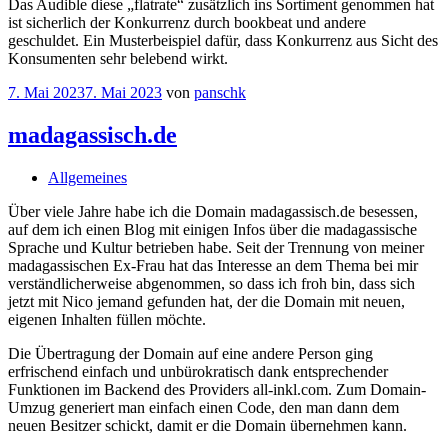
Das Audible diese „flatrate“ zusätzlich ins Sortiment genommen hat
ist sicherlich der Konkurrenz durch bookbeat und andere
geschuldet. Ein Musterbeispiel dafür, dass Konkurrenz aus Sicht des
Konsumenten sehr belebend wirkt.
7. Mai 2023
7. Mai 2023
von
panschk
madagassisch.de
Allgemeines
Über viele Jahre habe ich die Domain madagassisch.de besessen,
auf dem ich einen Blog mit einigen Infos über die madagassische
Sprache und Kultur betrieben habe. Seit der Trennung von meiner
madagassischen Ex-Frau hat das Interesse an dem Thema bei mir
verständlicherweise abgenommen, so dass ich froh bin, dass sich
jetzt mit Nico jemand gefunden hat, der die Domain mit neuen,
eigenen Inhalten füllen möchte.
Die Übertragung der Domain auf eine andere Person ging
erfrischend einfach und unbürokratisch dank entsprechender
Funktionen im Backend des Providers all-inkl.com. Zum Domain-
Umzug generiert man einfach einen Code, den man dann dem
neuen Besitzer schickt, damit er die Domain übernehmen kann.