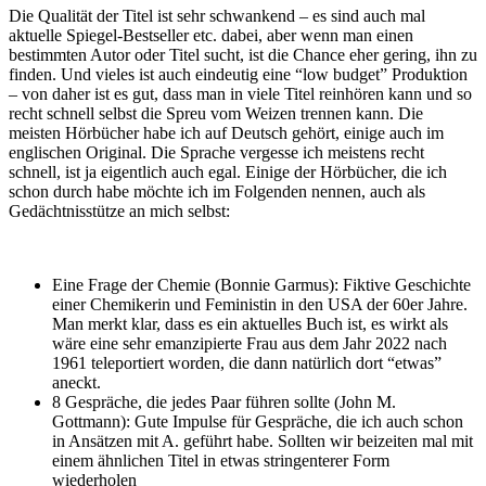
Die Qualität der Titel ist sehr schwankend – es sind auch mal
aktuelle Spiegel-Bestseller etc. dabei, aber wenn man einen
bestimmten Autor oder Titel sucht, ist die Chance eher gering, ihn zu
finden. Und vieles ist auch eindeutig eine “low budget” Produktion
– von daher ist es gut, dass man in viele Titel reinhören kann und so
recht schnell selbst die Spreu vom Weizen trennen kann. Die
meisten Hörbücher habe ich auf Deutsch gehört, einige auch im
englischen Original. Die Sprache vergesse ich meistens recht
schnell, ist ja eigentlich auch egal. Einige der Hörbücher, die ich
schon durch habe möchte ich im Folgenden nennen, auch als
Gedächtnisstütze an mich selbst:
Eine Frage der Chemie (Bonnie Garmus): Fiktive Geschichte
einer Chemikerin und Feministin in den USA der 60er Jahre.
Man merkt klar, dass es ein aktuelles Buch ist, es wirkt als
wäre eine sehr emanzipierte Frau aus dem Jahr 2022 nach
1961 teleportiert worden, die dann natürlich dort “etwas”
aneckt.
8 Gespräche, die jedes Paar führen sollte (John M.
Gottmann): Gute Impulse für Gespräche, die ich auch schon
in Ansätzen mit A. geführt habe. Sollten wir beizeiten mal mit
einem ähnlichen Titel in etwas stringenterer Form
wiederholen