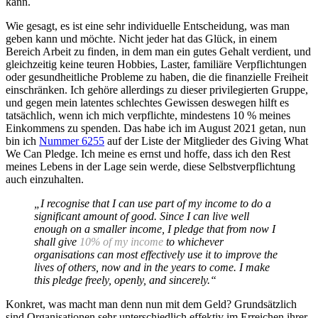
kann.
Wie gesagt, es ist eine sehr individuelle Entscheidung, was man
geben kann und möchte. Nicht jeder hat das Glück, in einem
Bereich Arbeit zu finden, in dem man ein gutes Gehalt verdient, und
gleichzeitig keine teuren Hobbies, Laster, familiäre Verpflichtungen
oder gesundheitliche Probleme zu haben, die die finanzielle Freiheit
einschränken. Ich gehöre allerdings zu dieser privilegierten Gruppe,
und gegen mein latentes schlechtes Gewissen deswegen hilft es
tatsächlich, wenn ich mich verpflichte, mindestens 10 % meines
Einkommens zu spenden. Das habe ich im August 2021 getan, nun
bin ich
Nummer 6255
auf der Liste der Mitglieder des Giving What
We Can Pledge. Ich meine es ernst und hoffe, dass ich den Rest
meines Lebens in der Lage sein werde, diese Selbstverpflichtung
auch einzuhalten.
„I recognise that I can use part of my income to do a
significant amount of good. Since I can live well
enough on a smaller income, I pledge that from now I
shall give
10% of my income
to whichever
organisations can most effectively use it to improve the
lives of others, now and in the years to come. I make
this pledge freely, openly, and sincerely.“
Konkret, was macht man denn nun mit dem Geld? Grundsätzlich
sind Organisationen sehr unterschiedlich effektiv im Erreichen ihrer