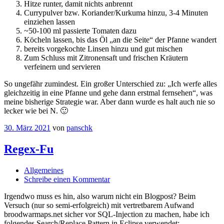
Hitze runter, damit nichts anbrennt
Currypulver bzw. Koriander/Kurkuma hinzu, 3-4 Minuten
einziehen lassen
~50-100 ml passierte Tomaten dazu
Köcheln lassen, bis das Öl „an die Seite“ der Pfanne wandert
bereits vorgekochte Linsen hinzu und gut mischen
Zum Schluss mit Zitronensaft und frischen Kräutern
verfeinern und servieren
So ungefähr zumindest. Ein großer Unterschied zu: „Ich werfe alles
gleichzeitig in eine Pfanne und gehe dann erstmal fernsehen“, was
meine bisherige Strategie war. Aber dann wurde es halt auch nie so
lecker wie bei N. 🙂
30. März 2021
von
panschk
Regex-Fu
Allgemeines
Schreibe einen Kommentar
Irgendwo muss es hin, also warum nicht ein Blogpost? Beim
Versuch (nur so semi-erfolgreich) mit vertretbarem Aufwand
broodwarmaps.net sicher vor SQL-Injection zu machen, habe ich
folgendes Search/Replace Pattern in Eclipse verwendet: