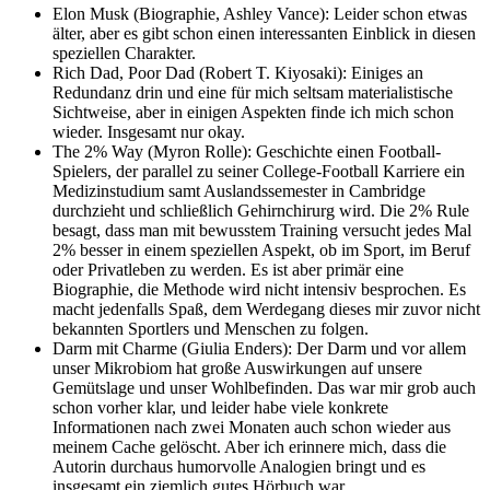
Elon Musk (Biographie, Ashley Vance): Leider schon etwas
älter, aber es gibt schon einen interessanten Einblick in diesen
speziellen Charakter.
Rich Dad, Poor Dad (Robert T. Kiyosaki): Einiges an
Redundanz drin und eine für mich seltsam materialistische
Sichtweise, aber in einigen Aspekten finde ich mich schon
wieder. Insgesamt nur okay.
The 2% Way (Myron Rolle): Geschichte einen Football-
Spielers, der parallel zu seiner College-Football Karriere ein
Medizinstudium samt Auslandssemester in Cambridge
durchzieht und schließlich Gehirnchirurg wird. Die 2% Rule
besagt, dass man mit bewusstem Training versucht jedes Mal
2% besser in einem speziellen Aspekt, ob im Sport, im Beruf
oder Privatleben zu werden. Es ist aber primär eine
Biographie, die Methode wird nicht intensiv besprochen. Es
macht jedenfalls Spaß, dem Werdegang dieses mir zuvor nicht
bekannten Sportlers und Menschen zu folgen.
Darm mit Charme (Giulia Enders): Der Darm und vor allem
unser Mikrobiom hat große Auswirkungen auf unsere
Gemütslage und unser Wohlbefinden. Das war mir grob auch
schon vorher klar, und leider habe viele konkrete
Informationen nach zwei Monaten auch schon wieder aus
meinem Cache gelöscht. Aber ich erinnere mich, dass die
Autorin durchaus humorvolle Analogien bringt und es
insgesamt ein ziemlich gutes Hörbuch war.