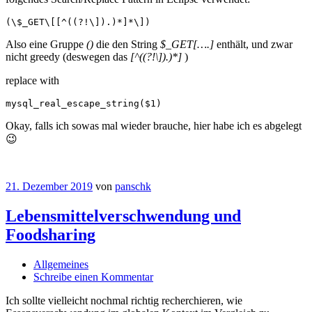
(\$_GET\[[^((?!\]).)*]*\])
Also eine Gruppe
()
die den String
$_GET[….]
enthält, und zwar
nicht greedy (deswegen das
[^((?!\]).)*]
)
replace with
mysql_real_escape_string($1)
Okay, falls ich sowas mal wieder brauche, hier habe ich es abgelegt
😉
21. Dezember 2019
von
panschk
Lebensmittelverschwendung und
Foodsharing
Allgemeines
Schreibe einen Kommentar
Ich sollte vielleicht nochmal richtig recherchieren, wie