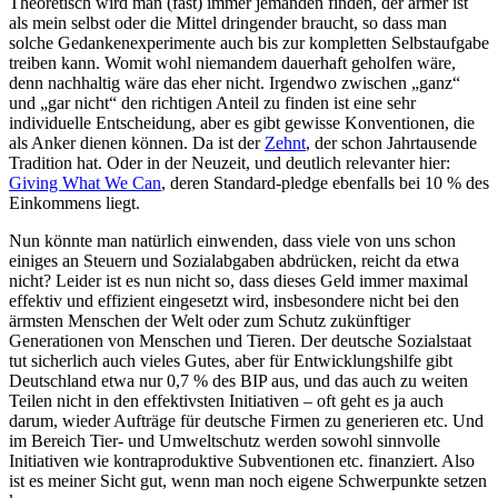
Theoretisch wird man (fast) immer jemanden finden, der ärmer ist
als mein selbst oder die Mittel dringender braucht, so dass man
solche Gedankenexperimente auch bis zur kompletten Selbstaufgabe
treiben kann. Womit wohl niemandem dauerhaft geholfen wäre,
denn nachhaltig wäre das eher nicht. Irgendwo zwischen „ganz“
und „gar nicht“ den richtigen Anteil zu finden ist eine sehr
individuelle Entscheidung, aber es gibt gewisse Konventionen, die
als Anker dienen können. Da ist der
Zehnt
, der schon Jahrtausende
Tradition hat. Oder in der Neuzeit, und deutlich relevanter hier:
Giving What We Can
, deren Standard-pledge ebenfalls bei 10 % des
Einkommens liegt.
Nun könnte man natürlich einwenden, dass viele von uns schon
einiges an Steuern und Sozialabgaben abdrücken, reicht da etwa
nicht? Leider ist es nun nicht so, dass dieses Geld immer maximal
effektiv und effizient eingesetzt wird, insbesondere nicht bei den
ärmsten Menschen der Welt oder zum Schutz zukünftiger
Generationen von Menschen und Tieren. Der deutsche Sozialstaat
tut sicherlich auch vieles Gutes, aber für Entwicklungshilfe gibt
Deutschland etwa nur 0,7 % des BIP aus, und das auch zu weiten
Teilen nicht in den effektivsten Initiativen – oft geht es ja auch
darum, wieder Aufträge für deutsche Firmen zu generieren etc. Und
im Bereich Tier- und Umweltschutz werden sowohl sinnvolle
Initiativen wie kontraproduktive Subventionen etc. finanziert. Also
ist es meiner Sicht gut, wenn man noch eigene Schwerpunkte setzen