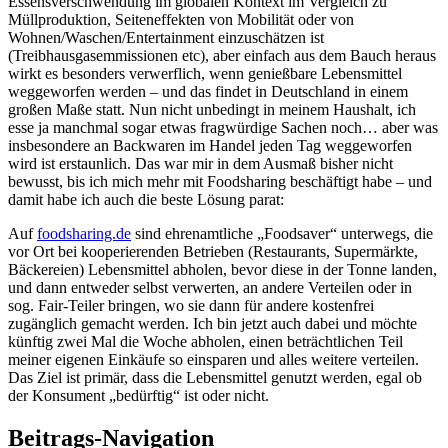
Essensverschwendung im globalen Kontext im Vergleich zu
Müllproduktion, Seiteneffekten von Mobilität oder von
Wohnen/Waschen/Entertainment einzuschätzen ist
(Treibhausgasemmissionen etc), aber einfach aus dem Bauch heraus
wirkt es besonders verwerflich, wenn genießbare Lebensmittel
weggeworfen werden – und das findet in Deutschland in einem
großen Maße statt. Nun nicht unbedingt in meinem Haushalt, ich
esse ja manchmal sogar etwas fragwürdige Sachen noch… aber was
insbesondere an Backwaren im Handel jeden Tag weggeworfen
wird ist erstaunlich. Das war mir in dem Ausmaß bisher nicht
bewusst, bis ich mich mehr mit Foodsharing beschäftigt habe – und
damit habe ich auch die beste Lösung parat:
Auf
foodsharing.de
sind ehrenamtliche „Foodsaver“ unterwegs, die
vor Ort bei kooperierenden Betrieben (Restaurants, Supermärkte,
Bäckereien) Lebensmittel abholen, bevor diese in der Tonne landen,
und dann entweder selbst verwerten, an andere Verteilen oder in
sog. Fair-Teiler bringen, wo sie dann für andere kostenfrei
zugänglich gemacht werden. Ich bin jetzt auch dabei und möchte
künftig zwei Mal die Woche abholen, einen beträchtlichen Teil
meiner eigenen Einkäufe so einsparen und alles weitere verteilen.
Das Ziel ist primär, dass die Lebensmittel genutzt werden, egal ob
der Konsument „bedürftig“ ist oder nicht.
Beitrags-Navigation