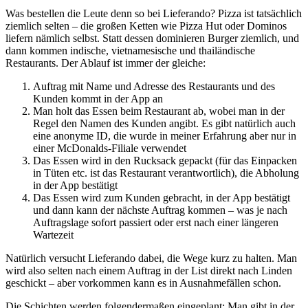
Was bestellen die Leute denn so bei Lieferando? Pizza ist tatsächlich
ziemlich selten – die großen Ketten wie Pizza Hut oder Dominos
liefern nämlich selbst. Statt dessen dominieren Burger ziemlich, und
dann kommen indische, vietnamesische und thailändische
Restaurants. Der Ablauf ist immer der gleiche:
Auftrag mit Name und Adresse des Restaurants und des
Kunden kommt in der App an
Man holt das Essen beim Restaurant ab, wobei man in der
Regel den Namen des Kunden angibt. Es gibt natürlich auch
eine anonyme ID, die wurde in meiner Erfahrung aber nur in
einer McDonalds-Filiale verwendet
Das Essen wird in den Rucksack gepackt (für das Einpacken
in Tüten etc. ist das Restaurant verantwortlich), die Abholung
in der App bestätigt
Das Essen wird zum Kunden gebracht, in der App bestätigt
und dann kann der nächste Auftrag kommen – was je nach
Auftragslage sofort passiert oder erst nach einer längeren
Wartezeit
Natürlich versucht Lieferando dabei, die Wege kurz zu halten. Man
wird also selten nach einem Auftrag in der List direkt nach Linden
geschickt – aber vorkommen kann es in Ausnahmefällen schon.
Die Schichten werden folgendermaßen eingeplant: Man gibt in der