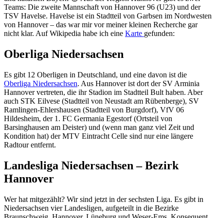
Teams: Die zweite Mannschaft von Hannover 96 (U23) und der
TSV Havelse. Havelse ist ein Stadtteil von Garbsen im Nordwesten
von Hannover – das war mir vor meiner kleinen Recherche gar
nicht klar. Auf Wikipedia habe ich eine
Karte
gefunden:
Oberliga Niedersachsen
Es gibt 12 Oberligen in Deutschland, und eine davon ist die
Oberliga Niedersachsen
. Aus Hannover ist dort der SV Arminia
Hannover vertreten, die ihr Stadion im Stadtteil Bult haben. Aber
auch STK Eilvese (Stadtteil von Neustadt am Rübenberge), SV
Ramlingen-Ehlershausen (Stadtteil von Burgdorf), VfV 06
Hildesheim, der 1. FC Germania Egestorf (Ortsteil von
Barsinghausen am Deister) und (wenn man ganz viel Zeit und
Kondition hat) der MTV Eintracht Celle sind nur eine längere
Radtour entfernt.
Landesliga Niedersachsen – Bezirk
Hannover
Wer hat mitgezählt? Wir sind jetzt in der sechsten Liga. Es gibt in
Niedersachsen vier Landesligen, aufgeteilt in die Bezirke
Braunschweig, Hannover, Lüneburg und Weser-Ems. Konsequent