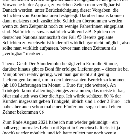
Vorwoche in der App an, zu welchen Zeiten man verfügbar ist.
Danach werden, unter Berücksichtigung dieser Vorgaben, die
Schichten von Koordinatoren festgelegt. Darüber hinaus können
dann meistens noch zusätzliche Schichten übernommen werden,
wenn zu dem Zeitpunkt noch zu wenige FahrerInnen eingeplant
sind. Natürlich ist sowas natürlich während z.B. Spielen der
deutschen Nationalmannschaft der Fall 😉 Bereits geplante
Schichten zu wechseln ist leider oft wirklich gar nicht möglich, also
sollte man wirklich aufpassen, bevor man einen Zeitraum als
„verfügbar“ markiert.
Thema Geld: Der Stundenlohn beträgt zehn Euro die Stunde,
darüber hinaus gibt es Boni für erfolgte Lieferungen – dieser ist bei
Minijobbern relativ gering, weil man gar nicht auf genug
Lieferungen kommt, um in den interessanten Bereich zu kommen
(ab 100 Lieferungen im Monat, 1 Euro für jede weitere). An
Trinkgeld kommt allerdings einiges zusammen; das meiste in bar,
öfter mal auch was über die App. Ich würde schätzen 60 % der
Kunden insgesamt geben Trinkgeld, üblich sind 1 oder 2 Euro – ich
habe aber auch schon mal einen Fünfer und sogar einmal einen
Zehner bekommen 🙂
Zum Ende August 2021 habe ich nun wieder gekündigt – ein
halbwegs normales Leben mit Sport in Gemeinschaft etc. ist ja
(noch) wieder möglich, und ich hatte zuletzt nur noch wenig