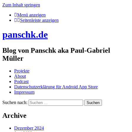
Zum Inhalt springen
Menü anzeigen
Seitenleiste anzeigen
panschk.de
Blog von Panschk aka Paul-Gabriel
Müller
Projekte
About
Podcast
Datenschutzerklärung für Android App Store
Impressum
Suchen nach:
Archive
Dezember 2024