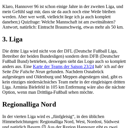
Klaro, Hannover 96 ist schon einige Jahre in der zweiten Liga, und
mein Gefühl sagt mir, dass sie da auch noch eine Weile bleiben
werden. Aber wer weiß, vielleicht liege ich ja auch komplett
daneben;) Quizfrage: Welche Mannschaft ist am zweitnähsten?
Antwort, natürlich: Eintracht Braunschweig, etwas mehr als 50 km.
3. Liga
Die dritte Liga wird nicht von der DFL (Deutsche Fußball Liga,
Betreiber der beiden Bundesligen) sondern dem DFB (Deutscher
Fußball Bund) betrieben, deswegen sieht das Logo auch so komplett
anders aus. Eine
Karte der Teams der Saison 23/24
hab‘ ich auf der
Seite
Die Falsche Neun
gefunden. Nachdem Osnabrück
aufgestiegen und Oldenburg und Meppen abgestiegen sind, gibt es
kein einziges niedersächsiches Team mehr in der eingleisigen dritten
Liga. Arminia Bielefeld in 105 km Entfernung wäre also die nächste
Option, wenn man Drittliga-Fußball sehen möchte.
Regionalliga Nord
In der vierten Liga wird es „fünfgleisig“, in den üblichen
Himmelsrichtungen: Regionalliga Nord, West, Nordost, Südwest
und natürlich Bayern 😉 Aus der Region Hannover gibt es zwei