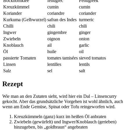
Bockhornklee
fenugrec
Fenugreek
Kreuzkümmel
cumin
cumin
Koriander
coriandre
coriander
Kurkuma (Gelbwurzel)
safran des Indes
turmeric
Chilli
chili
chili
Ingwer
gingembre
ginger
Zwiebeln
oignon
onion
Knoblauch
ail
garlic
Öl
huile
oil
passierte Tomaten
tomates tamisées
sieved tomatos
Linsen
lentilles
lentils
Salz
sel
salt
Rezept
Wie man an den Zutaten sieht, wird hier ein Dal – Linsencurry
gekocht. Aber das grundsätzliche Vorgehen ist wohl ähnlich, auch
wenn am Ende Gemüse, Spinat oder Tofu reingeworfen wird.
Kreuzkümmeln (ganz) kurz im heißen Öl anbraten
Zwiebeln (gewürfelt) und Ingwer/Knoblauch (gerieben)
hinzugeben, bis „goldbraun“ angebraten