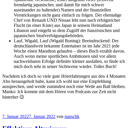
fremdartig japanischer, und damit für mich schwer
auseinander zu haltender) Namen und der finanziellen
Verstrickungen nicht ganz einfach zu folgen. Der ehemalige
Chef von Renault UND Nissan lebt nun nach erfolgreicher
Flucht (in einer Kiste) aus Japan in seinem Heimatland
Libanon und entgeht so dem Zugriff der französischen und
japanischen Strafverfolgungsbehörden.
Lauf, Wigald, Lauf (Wigald Boning): Beeindruckend: Der
deutschlandweit bekannte Entertainer ist im Jahr 2021 jede
Woche einen Marathon gelaufen – dieses Buch erzählt davon.
Auch wenn meine sportlichen Ambitionen und vor allem
nachweisbaren Erfolge definitiv kleiner ausfallen, so finde ich
mich doch sehr in seiner Sichtweise wieder. Tolles Buch!
Nachdem ich doch so viele gute Hörerfahrungen aus den 4 Monaten
Abo herausgeholt habe, kann ich wohl nur eine Empfehlung
aussprechen, und werde zumindest noch eine Weile am Ball bleiben.
Manko: Ich komme mit dem Hören von Podcasts zur Zeit nicht
hinterher 😉
7. Januar 2022
7. Januar 2022
von
panschk