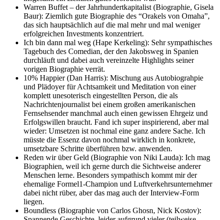
Warren Buffet – der Jahrhundertkapitalist (Biographie, Gisela
Baur): Ziemlich gute Biographie des “Orakels von Omaha”,
das sich hauptsächlich auf die mal mehr und mal weniger
erfolgreichen Investments konzentriert.
Ich bin dann mal weg (Hape Kerkeling): Sehr sympathisches
Tagebuch des Comedian, der den Jakobsweg in Spanien
durchläuft und dabei auch vereinzelte Highlights seiner
vorigen Biographie verrät.
10% Happier (Dan Harris): Mischung aus Autobiograhpie
und Plädoyer für Achtsamkeit und Meditation von einer
komplett unesoterisch eingestellten Person, die als
Nachrichtenjournalist bei einem großen amerikanischen
Fernsehsender manchmal auch einen gewissen Ehrgeiz und
Erfolgswillen braucht. Fand ich super inspirierend, aber mal
wieder: Umsetzen ist nochmal eine ganz andere Sache. Ich
müsste die Essenz davon nochmal wirklich in konkrete,
umsetzbare Schritte überführen bzw. anwenden.
Reden wir über Geld (Biographie von Niki Lauda): Ich mag
Biographien, weil ich gerne durch die Sichtweise anderer
Menschen lerne. Besonders sympathisch kommt mir der
ehemalige Formel1-Champion und Luftverkehrsunternehmer
dabei nicht rüber, aber das mag auch der Interview-Form
liegen.
Boundless (Biographie von Carlos Ghosn, Nick Kostov):
Spannende Geschichte, leider aufgrund vieler (teilweise