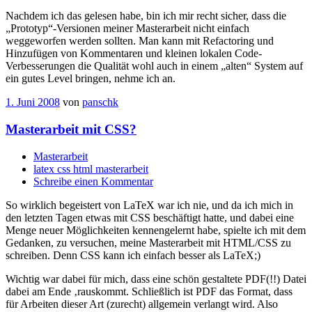
Nachdem ich das gelesen habe, bin ich mir recht sicher, dass die
„Prototyp“-Versionen meiner Masterarbeit nicht einfach
weggeworfen werden sollten. Man kann mit Refactoring und
Hinzufügen von Kommentaren und kleinen lokalen Code-
Verbesserungen die Qualität wohl auch in einem „alten“ System auf
ein gutes Level bringen, nehme ich an.
1. Juni 2008
von
panschk
Masterarbeit mit CSS?
Masterarbeit
latex css html masterarbeit
Schreibe einen Kommentar
So wirklich begeistert von LaTeX war ich nie, und da ich mich in
den letzten Tagen etwas mit CSS beschäftigt hatte, und dabei eine
Menge neuer Möglichkeiten kennengelernt habe, spielte ich mit dem
Gedanken, zu versuchen, meine Masterarbeit mit HTML/CSS zu
schreiben. Denn CSS kann ich einfach besser als LaTeX;)
Wichtig war dabei für mich, dass eine schön gestaltete PDF(!!) Datei
dabei am Ende ‚rauskommt. Schließlich ist PDF das Format, dass
für Arbeiten dieser Art (zurecht) allgemein verlangt wird. Also