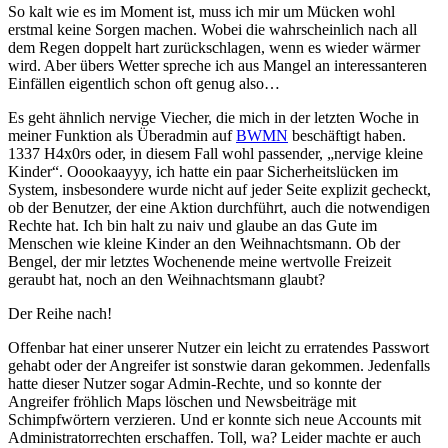
So kalt wie es im Moment ist, muss ich mir um Mücken wohl
erstmal keine Sorgen machen. Wobei die wahrscheinlich nach all
dem Regen doppelt hart zurückschlagen, wenn es wieder wärmer
wird. Aber übers Wetter spreche ich aus Mangel an interessanteren
Einfällen eigentlich schon oft genug also…
Es geht ähnlich nervige Viecher, die mich in der letzten Woche in
meiner Funktion als Überadmin auf
BWMN
beschäftigt haben.
1337 H4x0rs oder, in diesem Fall wohl passender, „nervige kleine
Kinder“. Ooookaayyy, ich hatte ein paar Sicherheitslücken im
System, insbesondere wurde nicht auf jeder Seite explizit gecheckt,
ob der Benutzer, der eine Aktion durchführt, auch die notwendigen
Rechte hat. Ich bin halt zu naiv und glaube an das Gute im
Menschen wie kleine Kinder an den Weihnachtsmann. Ob der
Bengel, der mir letztes Wochenende meine wertvolle Freizeit
geraubt hat, noch an den Weihnachtsmann glaubt?
Der Reihe nach!
Offenbar hat einer unserer Nutzer ein leicht zu erratendes Passwort
gehabt oder der Angreifer ist sonstwie daran gekommen. Jedenfalls
hatte dieser Nutzer sogar Admin-Rechte, und so konnte der
Angreifer fröhlich Maps löschen und Newsbeiträge mit
Schimpfwörtern verzieren. Und er konnte sich neue Accounts mit
Administratorrechten erschaffen. Toll, wa? Leider machte er auch