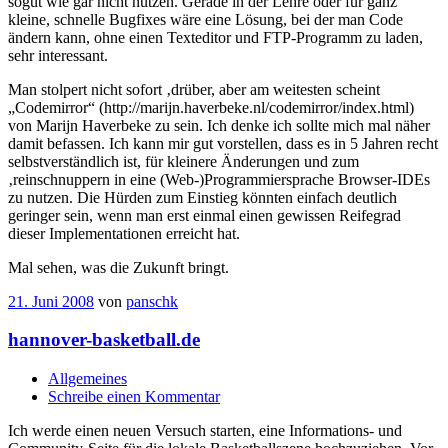
sogut wie gar nicht nutzen. Gerade in der Lehre oder für ganz
kleine, schnelle Bugfixes wäre eine Lösung, bei der man Code
ändern kann, ohne einen Texteditor und FTP-Programm zu laden,
sehr interessant.
Man stolpert nicht sofort ‚drüber, aber am weitesten scheint
„Codemirror“ (http://marijn.haverbeke.nl/codemirror/index.html)
von Marijn Haverbeke zu sein. Ich denke ich sollte mich mal näher
damit befassen. Ich kann mir gut vorstellen, dass es in 5 Jahren recht
selbstverständlich ist, für kleinere Änderungen und zum
‚reinschnuppern in eine (Web-)Programmiersprache Browser-IDEs
zu nutzen. Die Hürden zum Einstieg könnten einfach deutlich
geringer sein, wenn man erst einmal einen gewissen Reifegrad
dieser Implementationen erreicht hat.
Mal sehen, was die Zukunft bringt.
21. Juni 2008
von
panschk
hannover-basketball.de
Allgemeines
Schreibe einen Kommentar
Ich werde einen neuen Versuch starten, eine Informations- und