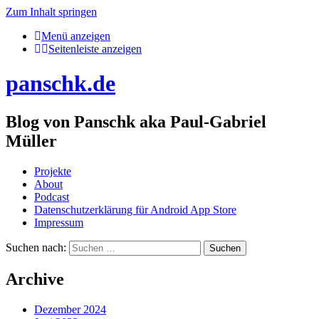
Zum Inhalt springen
Menü anzeigen
Seitenleiste anzeigen
panschk.de
Blog von Panschk aka Paul-Gabriel
Müller
Projekte
About
Podcast
Datenschutzerklärung für Android App Store
Impressum
Suchen nach:
Archive
Dezember 2024