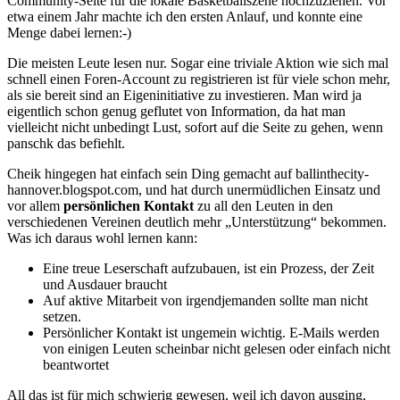
Community-Seite für die lokale Basketballszene hochzuziehen. Vor
etwa einem Jahr machte ich den ersten Anlauf, und konnte eine
Menge dabei lernen:-)
Die meisten Leute lesen nur. Sogar eine triviale Aktion wie sich mal
schnell einen Foren-Account zu registrieren ist für viele schon mehr,
als sie bereit sind an Eigeninitiative zu investieren. Man wird ja
eigentlich schon genug geflutet von Information, da hat man
vielleicht nicht unbedingt Lust, sofort auf die Seite zu gehen, wenn
panschk das befiehlt.
Cheik hingegen hat einfach sein Ding gemacht auf ballinthecity-
hannover.blogspot.com, und hat durch unermüdlichen Einsatz und
vor allem
persönlichen Kontakt
zu all den Leuten in den
verschiedenen Vereinen deutlich mehr „Unterstützung“ bekommen.
Was ich daraus wohl lernen kann:
Eine treue Leserschaft aufzubauen, ist ein Prozess, der Zeit
und Ausdauer braucht
Auf aktive Mitarbeit von irgendjemanden sollte man nicht
setzen.
Persönlicher Kontakt ist ungemein wichtig. E-Mails werden
von einigen Leuten scheinbar nicht gelesen oder einfach nicht
beantwortet
All das ist für mich schwierig gewesen, weil ich davon ausging,