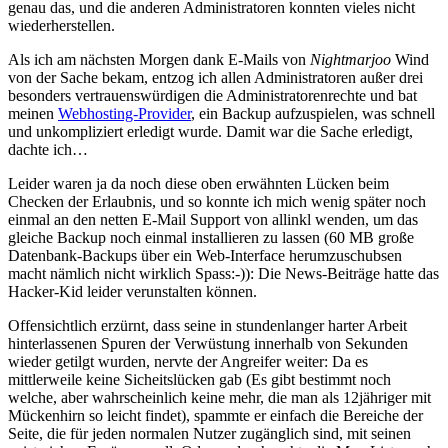
genau das, und die anderen Administratoren konnten vieles nicht
wiederherstellen.
Als ich am nächsten Morgen dank E-Mails von
Nightmarjoo
Wind
von der Sache bekam, entzog ich allen Administratoren außer drei
besonders vertrauenswürdigen die Administratorenrechte und bat
meinen
Webhosting-Provider
, ein Backup aufzuspielen, was schnell
und unkompliziert erledigt wurde. Damit war die Sache erledigt,
dachte ich…
Leider waren ja da noch diese oben erwähnten Lücken beim
Checken der Erlaubnis, und so konnte ich mich wenig später noch
einmal an den netten E-Mail Support von allinkl wenden, um das
gleiche Backup noch einmal installieren zu lassen (60 MB große
Datenbank-Backups über ein Web-Interface herumzuschubsen
macht nämlich nicht wirklich Spass:-)): Die News-Beiträge hatte das
Hacker-Kid leider verunstalten können.
Offensichtlich erzürnt, dass seine in stundenlanger harter Arbeit
hinterlassenen Spuren der Verwüstung innerhalb von Sekunden
wieder getilgt wurden, nervte der Angreifer weiter: Da es
mittlerweile keine Sicheitslücken gab (Es gibt bestimmt noch
welche, aber wahrscheinlich keine mehr, die man als 12jähriger mit
Mückenhirn so leicht findet), spammte er einfach die Bereiche der
Seite, die für jeden normalen Nutzer zugänglich sind, mit seinen