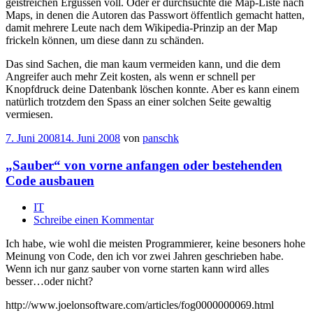
geistreichen Ergüssen voll. Oder er durchsuchte die Map-Liste nach
Maps, in denen die Autoren das Passwort öffentlich gemacht hatten,
damit mehrere Leute nach dem Wikipedia-Prinzip an der Map
frickeln können, um diese dann zu schänden.
Das sind Sachen, die man kaum vermeiden kann, und die dem
Angreifer auch mehr Zeit kosten, als wenn er schnell per
Knopfdruck deine Datenbank löschen konnte. Aber es kann einem
natürlich trotzdem den Spass an einer solchen Seite gewaltig
vermiesen.
7. Juni 2008
14. Juni 2008
von
panschk
„Sauber“ von vorne anfangen oder bestehenden
Code ausbauen
IT
Schreibe einen Kommentar
Ich habe, wie wohl die meisten Programmierer, keine besoners hohe
Meinung von Code, den ich vor zwei Jahren geschrieben habe.
Wenn ich nur ganz sauber von vorne starten kann wird alles
besser…oder nicht?
http://www.joelonsoftware.com/articles/fog0000000069.html