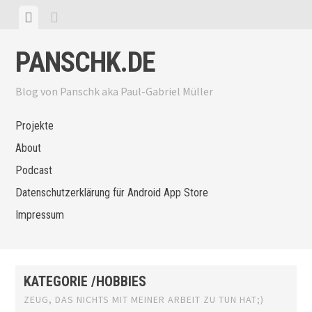
Zum Inhalt springen
Menü anzeigen
Seitenleiste anzeigen
PANSCHK.DE
Blog von Panschk aka Paul-Gabriel Müller
Projekte
About
Podcast
Datenschutzerklärung für Android App Store
Impressum
KATEGORIE /HOBBIES
ZEUG, DAS NICHTS MIT MEINER ARBEIT ZU TUN HAT;)