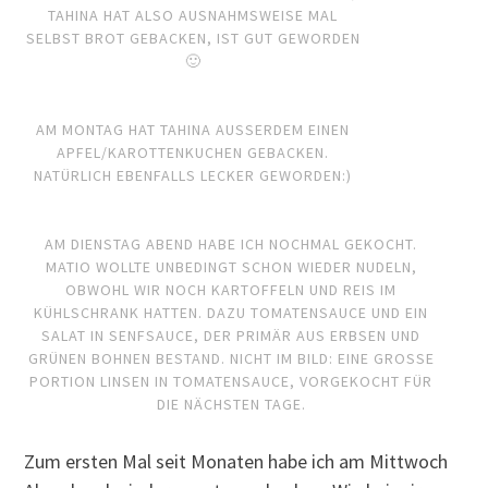
TAHINA HAT ALSO AUSNAHMSWEISE MAL
SELBST BROT GEBACKEN, IST GUT GEWORDEN
🙂
AM MONTAG HAT TAHINA AUSSERDEM EINEN A
PFEL/KAROTTENKUCHEN GEBACKEN. N
ATÜRLICH EBENFALLS LECKER GEWORDEN:)
AM DIENSTAG ABEND HABE ICH NOCHMAL GEKOCHT.
MATIO WOLLTE UNBEDINGT SCHON WIEDER NUDELN,
OBWOHL WIR NOCH KARTOFFELN UND REIS IM
KÜHLSCHRANK HATTEN. DAZU TOMATENSAUCE UND EIN
SALAT IN SENFSAUCE, DER PRIMÄR AUS ERBSEN UND
GRÜNEN BOHNEN BESTAND. NICHT IM BILD: EINE GROSSE P
ORTION LINSEN IN TOMATENSAUCE, VORGEKOCHT FÜR D
IE NÄCHSTEN TAGE.
Zum ersten Mal seit Monaten habe ich am Mittwoch