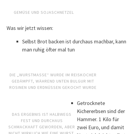
GEMÜSE UND SOJASCHNETZEL
Was wir jetzt wissen:
Selbst Brot backen ist durchaus machbar, kann
man ruhig öfter mal tun
DIE „WURSTMASSE“ WURDE IM REISKOCHER
GEDÄMPFT, WÄHREND UNTEN BULGUR MIT
ROSINEN UND ERDNÜSSEN GEKOCHT WURDE
Getrocknete
Kichererbsen sind der
DAS ERGEBNIS IST HALBWEGS
Hammer. 1 Kilo für
FEST UND DURCHAUS
zwei Euro, und damit
SCHMACKHAFT GEWORDEN, ABER
NICHT WIRKLICH WIE EINE WURST.